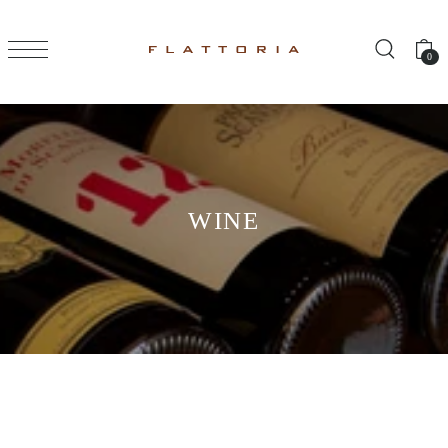
TRANSLATION MISSING: JA.ACCESSIBILITY.SKIP_TO_TE
0
WINE