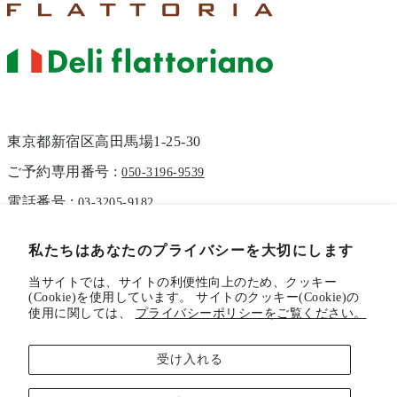
東京都新宿区高田馬場1-25-30
ご予約専用番号 :
050-3196-9539
電話番号 :
03-3205-9182
私たちはあなたのプライバシーを大切にします
当サイトでは、サイトの利便性向上のため、クッキー
メルマガのご登録
(Cookie)を使用しています。 サイトのクッキー(Cookie)の
使用に関しては、
プライバシーポリシーをご覧ください。
スタッフ募集
運営会社情報
よくある質問
お問い合わせ
利用規約
特定商取引法に基づく表示
プライバシーポリシー
受け入れる
お買い物ガイド
返金ポリシー